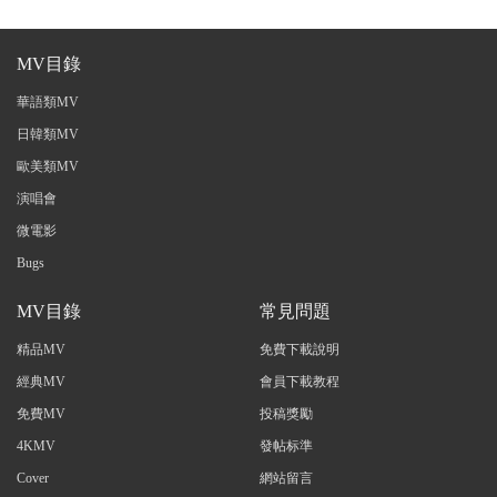
MV目錄
華語類MV
日韓類MV
歐美類MV
演唱會
微電影
Bugs
MV目錄
常見問題
精品MV
免費下載說明
經典MV
會員下載教程
免費MV
投稿獎勵
4KMV
發帖标準
Cover
網站留言