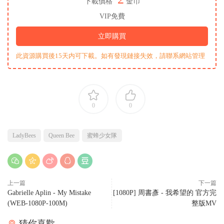
下載價格
金币
VIP免費
立即購買
此資源購買後15天内可下載。如有發現鏈接失效，請聯系網站管理
0
0
LadyBees
Queen Bee
蜜蜂少女隊
上一篇
下一篇
Gabrielle Aplin - My Mistake
[1080P] 周書彥 - 我希望的 官方完
(WEB-1080P-100M)
整版MV
猜你喜歡