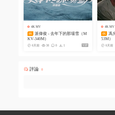
4K MV
4K MV
派偉俊 - 去年下的那場雪（M
馮允
4K
4K
KV-340M）
53M）
VIP
6天前
38
0
1
6天前
評論
0