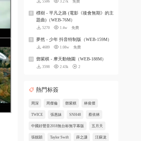
5506
3.27k
免費
樸樹 - 平凡之路 (電影《後會無期》的主
8
題曲)（WEB-76M）
5270
1.4w
免費
夢然 - 少年 抖音特制版（WEB-159M）
9
4689
1.08w
免費
鄧紫棋 - 摩天動物園（WEB-188M）
10
3598
2.43k
2
熱門标簽
周深
周傑倫
鄧紫棋
林俊傑
TWICE
張惠妹
SNH48
蔡依林
中國好聲音2018無台标無字幕版
五月天
張靓穎
Taylor Swift
薛之謙
汪蘇泷