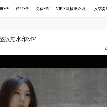
典MV
精品MV
免費MV
VIP下載權限介紹
投稿獎
方完整版無水印MV