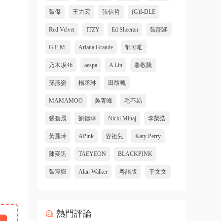
張傑
王力宏
張信哲
(G)I-DLE
Red Velvet
ITZY
Ed Sheeran
張韶涵
G.E.M.
Ariana Grande
郁可唯
乃木坂46
aespa
A Lin
蕭敬騰
孫燕姿
楊丞琳
田馥甄
MAMAMOO
吳青峰
毛不易
張碧晨
劉德華
Nicki Minaj
李榮浩
黃麗玲
APink
容祖兒
Katy Perry
陳奕迅
TAEYEON
BLACKPINK
張震嶽
Alan Walker
粵語版
于文文
熱門評論