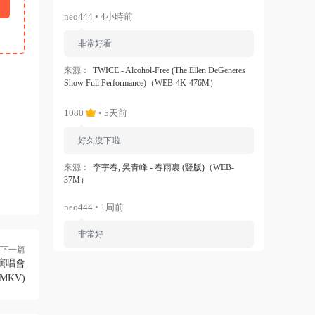
neo444 • 4小時前
非常好看
來源：
TWICE - Alcohol-Free (The Ellen DeGeneres
Show Full Performance)（WEB-4K-476M）
1080
• 5天前
好久沒下啦
來源：
李宇春, 吳青峰 - 春雨裏 (豎版)（WEB-
37M）
neo444 • 1周前
非常好
下一篇
來源：
Ariana Grande - Dangerous Woman（WEB-
巡迴演唱會
1080P-120M）
_MKV)
ZERO
• 1周前