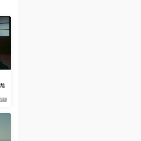
已修複。
來源：
留言闆
liyunwen • 1周前
黑發尤物-蔡依林，鏈接失效
來源：
留言闆
liyunwen • 1周前
好的👌🏻
會離
來源：
留言闆
VIP
z3370705 • 1周前
很不錯啊
來源：
[1080P] Taylor Swift、Brendon Urie - ME!
(Official Video)