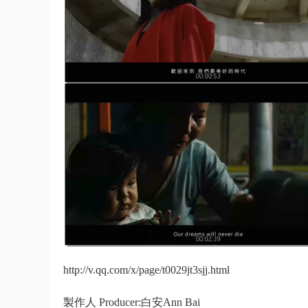
http://v.qq.com/x/page/t0029jt3sjj.html
製作人 Producer:白安Ann Bai