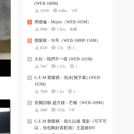
(WEB-100M)
10299
4.86w
VIP
周傑倫 - Mojito（WEB-105M）
2
9986
1.02w
免費
鄧紫棋 - 句号（WEB-1080P-150M）
3
8528
3.2k
2
大壯 - 我們不一樣 (WEB-101M)
4
7667
1.25w
1
G.E.M.鄧紫棋 - 泡沫[無字幕] (WEB-
5
163M)
7048
1.2w
2
音阙詩聽 趙方婧 - 芒種（WEB-109M）
6
5888
3.65k
VIP
G.E.M.鄧紫棋 - 很久以後 電影《可不可
7
以，你也剛好喜歡我》主題曲MV