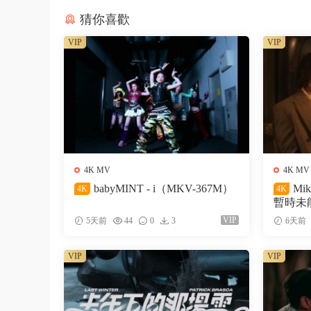
猜你喜歡
VIP
VIP
4K MV
4K MV
babyMINT - i（MKV-367M）
Mi
4K
4K
暫時未能
VIP
5天前
44
0
3
6天前
VIP
VIP