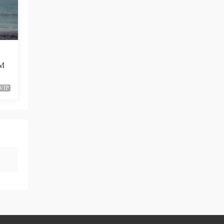
neo444 • 1周前
666666666666
來源：
[1080P] Sia - Move Your Body (Single Mix)
[Lyric] 抖音很火的BGM
（M
三歲都很帥
• 2周前
VIP
多上點九十年代的經典港台歌啊，當今那些
垃圾歌論壇太多了
來源：
留言闆
ZERO
• 2周前
這歌沒MV
來源：
留言闆