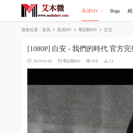
高清MV
Bugs
經
當前位置：
首頁
高清MV
華語類MV
正文
[1080P] 白安 - 我們的時代 官
2019-01-02
華語類MV
918
13