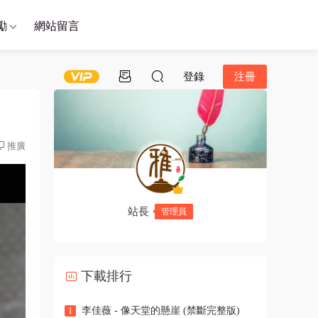
勵
網站留言
登錄
注冊
推廣
站長
管理員
下載排行
李佳薇 - 像天堂的懸崖 (禁斷完整版)
1