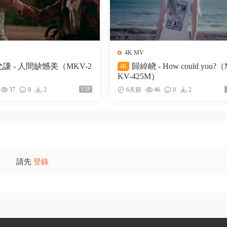
4K MV
謙 - 人間缺憾美（MKV-2
歸綽峣 - How could you?
4K
KV-425M）
VIP
37
0
2
6天前
46
0
2
請先
登錄