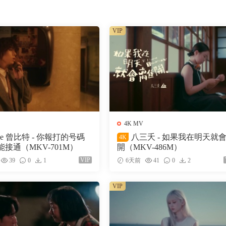
VIP
4K MV
ke 曾比特 - 你報打的号碼
八三夭 - 如果我在明天就
4K
接通（MKV-701M）
開（MKV-486M）
VIP
39
0
1
6天前
41
0
2
VIP