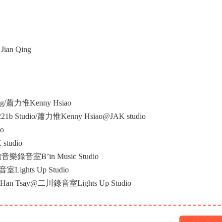
ian Qing
ng/蕭力惟Kenny Hsiao
1b Studio/蕭力惟Kenny Hsiao@JAK studio
o
studio
樂錄音室B’in Music Studio
ights Up Studio
Han Tsay@二川錄音室Lights Up Studio