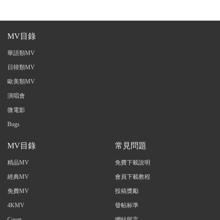
MV目錄
華語類MV
日韓類MV
歐美類MV
演唱會
微電影
Bugs
MV目錄
常見問題
精品MV
免費下載說明
經典MV
會員下載教程
免費MV
投稿獎勵
4KMV
發帖标準
Cover
網站留言