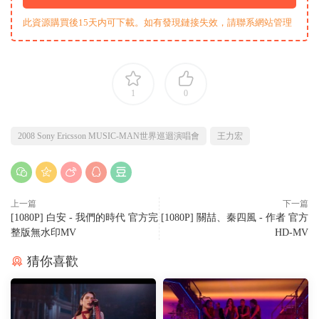
此資源購買後15天内可下載。如有發現鏈接失效，請聯系網站管理
1
0
2008 Sony Ericsson MUSIC-MAN世界巡迴演唱會
王力宏
上一篇
下一篇
[1080P] 白安 - 我們的時代 官方完
[1080P] 關喆、秦四風 - 作者 官方
整版無水印MV
HD-MV
猜你喜歡