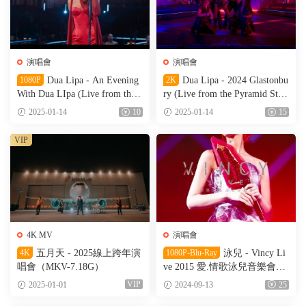
演唱會
演唱會
1080P
Dua Lipa - An Evening
2K
Dua Lipa - 2024 Glastonbu
With Dua LIpa (Live from the
ry (Live from the Pyramid Stag
Royal Albert Hall) (CBS Full V
e) (HDTV-TS-9.95GB)
2025-01-14
10
2025-01-14
15
ersion) (HDTV-TS-4.91GB)
VIP
4K MV
演唱會
4K
五月天 - 2025線上跨年演
1080P-Blu-Ray
泳兒 - Vincy Li
唱會​（MKV-7.18G）
ve 2015 愛.情歌泳兒音樂會
（BD_ISO-43.3G）
VIP
2025-01-01
2024-09-13
25