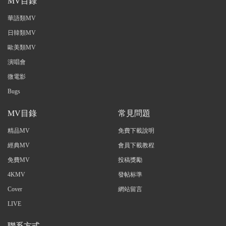
MV目錄
華語類MV
日韓類MV
歐美類MV
演唱會
微電影
Bugs
MV目錄
常見問題
精品MV
免費下載說明
經典MV
會員下載教程
免費MV
投稿獎勵
4KMV
發帖标準
Cover
網站留言
LIVE
聯系方式