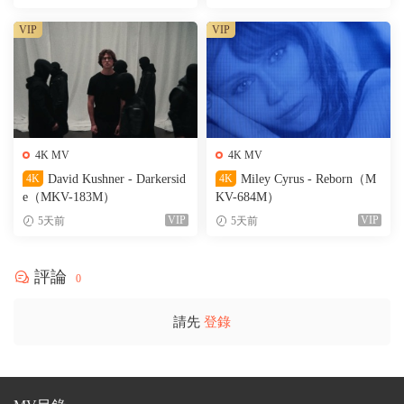
VIP
VIP
4K MV
4K MV
4K
David Kushner - Darkersid
4K
Miley Cyrus - Reborn（M
e（MKV-183M）
KV-684M）
VIP
VIP
5天前
5天前
評論
0
請先
登錄