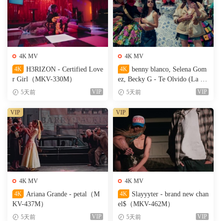
4K MV
4K MV
4K
H3RIZON - Certified Love
4K
benny blanco, Selena Gom
r Girl（MKV-330M）
ez, Becky G - Te Olvido (La L
a)（MKV-327M）
VIP
VIP
5天前
5天前
VIP
VIP
4K MV
4K MV
4K
Ariana Grande - petal（M
4K
Slayyyter - brand new chan
KV-437M）
el$（MKV-462M）
VIP
VIP
5天前
5天前