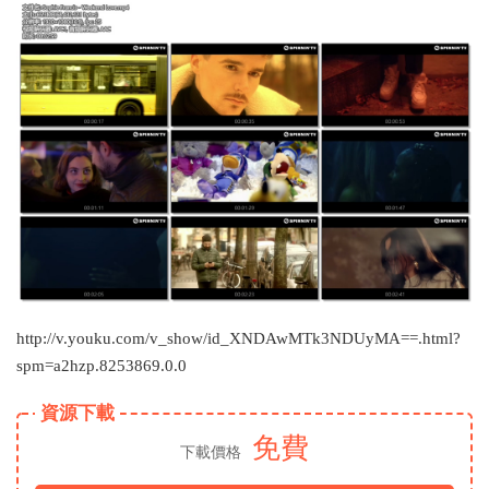
http://v.youku.com/v_show/id_XNDAwMTk3NDUyMA==.html?
spm=a2hzp.8253869.0.0
資源下載
免費
下載價格