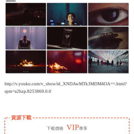
http://v.youku.com/v_show/id_XNDAwMTk3MDM4OA==.html?
spm=a2hzp.8253869.0.0
資源下載
VIP
下載價格
專享