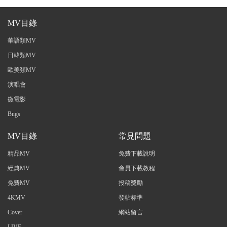
MV目錄
華語類MV
日韓類MV
歐美類MV
演唱會
微電影
Bugs
MV目錄
常見問題
精品MV
免費下載說明
經典MV
會員下載教程
免費MV
投稿獎勵
4KMV
發帖标準
Cover
網站留言
LIVE