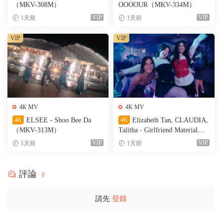
（MKV-308M）
OOOOUR（MKV-334M）
VIP
VIP
1天前
1天前
VIP
VIP
4K MV
4K MV
4K
ELSEE - Shoo Bee Da
4K
Elizabeth Tan, CLAUDIA,
（MKV-313M）
Talitha - Girlfriend Material
（MKV-236M）
VIP
VIP
1天前
1天前
評論
0
請先
登錄