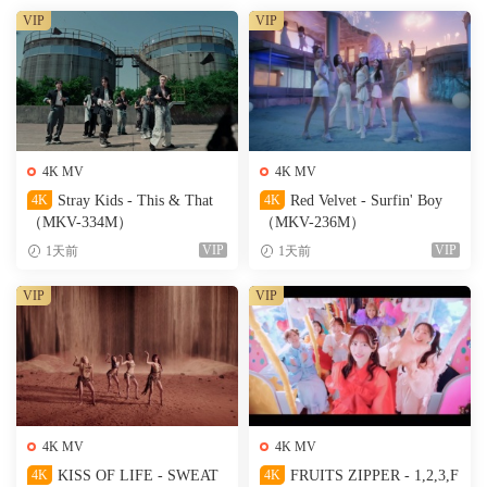
VIP
VIP
4K MV
4K MV
4K
Stray Kids - This & That
4K
Red Velvet - Surfin' Boy
（MKV-334M）
（MKV-236M）
VIP
VIP
1天前
1天前
VIP
VIP
4K MV
4K MV
4K
KISS OF LIFE - SWEAT
4K
FRUITS ZIPPER - 1,2,3,F