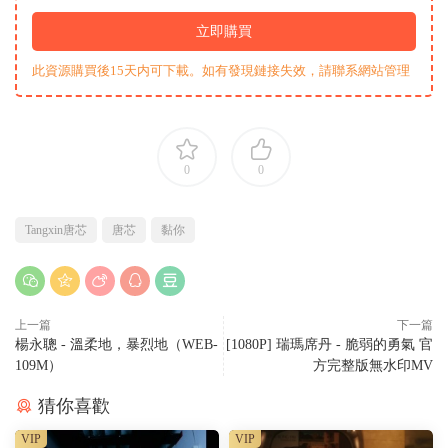
立即購買
此資源購買後15天内可下載。如有發現鏈接失效，請聯系網站管理
0
0
Tangxin唐芯
唐芯
黏你
上一篇
下一篇
楊永聰 - 溫柔地，暴烈地（WEB-
[1080P] 瑞瑪席丹 - 脆弱的勇氣 官
109M）
方完整版無水印MV
猜你喜歡
VIP
VIP