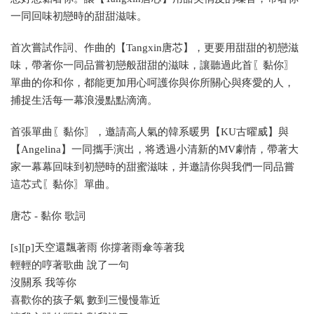
一同回味初戀時的甜甜滋味。
首次嘗試作詞、作曲的【Tangxin唐芯】，更要用甜甜的初戀滋
味，帶著你一同品嘗初戀般甜甜的滋味，讓聽過此首〖黏你〗
單曲的你和你，都能更加用心呵護你與你所關心與疼愛的人，
捕捉生活每一幕浪漫點點滴滴。
首張單曲〖黏你〗，邀請高人氣的韓系暖男【KU古曜威】與
【Angelina】一同攜手演出，将透過小清新的MV劇情，帶著大
家一幕幕回味到初戀時的甜蜜滋味，并邀請你與我們一同品嘗
這芯式〖黏你〗單曲。
唐芯 - 黏你 歌詞
[s][p]天空還飄著雨 你撐著雨傘等著我
輕輕的哼著歌曲 說了一句
沒關系 我等你
喜歡你的孩子氣 數到三慢慢靠近