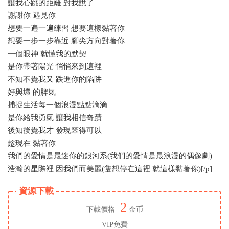
讓我心跳的距離 對我說了
謝謝你 遇見你
想要一遍一遍練習 想要這樣黏著你
想要一步一步靠近 腳尖方向對著你
一個眼神 就懂我的默契
是你帶著陽光 悄悄來到這裡
不知不覺我又 跌進你的陷阱
好與壞 的脾氣
捕捉生活每一個浪漫點點滴滴
是你給我勇氣 讓我相信奇蹟
後知後覺我才 發現笨得可以
趁現在 黏著你
我們的愛情是最迷你的銀河系(我們的愛情是最浪漫的偶像劇)
浩瀚的星際裡 因我們而美麗(隻想停在這裡 就這樣黏著你)[/p]
資源下載
2
下載價格
金币
VIP免費