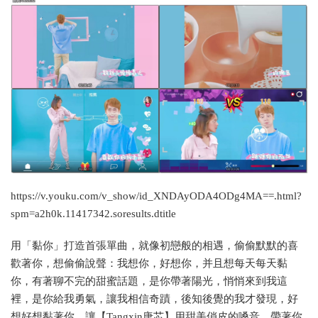
https://v.youku.com/v_show/id_XNDAyODA4ODg4MA==.html?
spm=a2h0k.11417342.soresults.dtitle
用「黏你」打造首張單曲，就像初戀般的相遇，偷偷默默的喜
歡著你，想偷偷說聲：我想你，好想你，并且想每天每天黏
你，有著聊不完的甜蜜話題，是你帶著陽光，悄悄來到我這
裡，是你給我勇氣，讓我相信奇蹟，後知後覺的我才發現，好
想好想黏著你。讓【Tangxin唐芯】用甜美俏皮的嗓音，帶著你