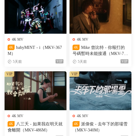
4K MV
4K MV
4K
babyMINT - i（MKV-367
4K
Mike 曾比特 - 你報打的
M）
号碼暫時未能接通（MKV-701
M）
VIP
VIP
5天前
5天前
VIP
VIP
4K MV
4K MV
4K
八三夭 - 如果我在明天就
4K
派偉俊 - 去年下的那場雪
會離開（MKV-486M）
（MKV-340M）