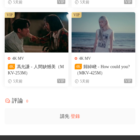
VIP
VIP
5天前
5天前
VIP
VIP
4K MV
4K MV
4K
馮允謙 - 人間缺憾美（M
4K
歸綽峣 - How could you?
KV-253M）
（MKV-425M）
VIP
VIP
5天前
5天前
評論
0
請先
登錄