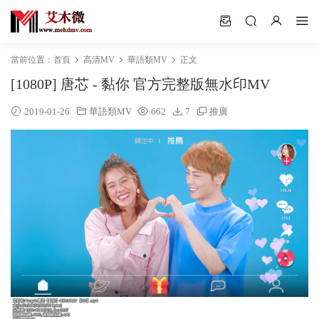
當前位置：
首頁
高清MV
華語類MV
正文
[1080P] 唐芯 - 黏你 官方完整版無水印MV
2019-01-26
華語類MV
662
7
推廣