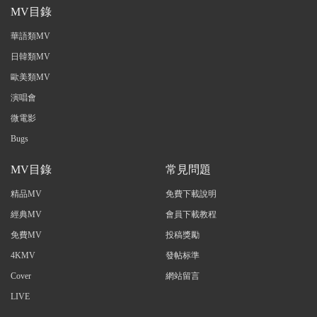
MV目錄
華語類MV
日韓類MV
歐美類MV
演唱會
微電影
Bugs
MV目錄
常見問題
精品MV
免費下載說明
經典MV
會員下載教程
免費MV
投稿獎勵
4KMV
發帖标準
Cover
網站留言
LIVE