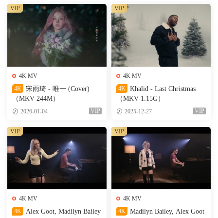
VIP
VIP
4K MV
4K MV
4K
宋雨琦 - 唯一 (Cover)
4K
Khalid - Last Christmas
（MKV-244M）
（MKV-1.15G）
VIP
VIP
2026-01-04
2025-12-27
VIP
VIP
4K MV
4K MV
4K
Alex Goot, Madilyn Bailey
4K
Madilyn Bailey, Alex Goot