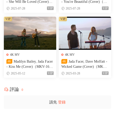
- She Will Be Loved (Cover)
- You're Beautiful (Cover)（W
（MKV-155M）
EB-214M）
VIP
VIP
2025-07-28
2025-07-28
VIP
VIP
4K MV
4K MV
4K
Madilyn Bailey, Jada Facer
4K
Jada Facer, Dave Moffatt -
- Kiss Me (Cover)（MKV-164
Wicked Game (Cover)（MKV-1
M）
62M）
VIP
VIP
2025-05-12
2025-03-28
評論
0
請先
登錄