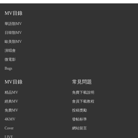
MV目錄
華語類MV
日韓類MV
歐美類MV
演唱會
微電影
Bugs
MV目錄
常見問題
精品MV
免費下載說明
經典MV
會員下載教程
免費MV
投稿獎勵
4KMV
發帖标準
Cover
網站留言
LIVE