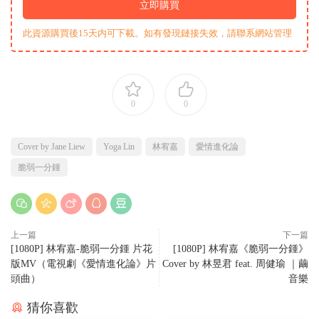
立即購買
此資源購買後15天内可下載。如有發現鏈接失效，請聯系網站管理
0
0
Cover by Jane Liew
Yoga Lin
林宥嘉
愛情進化論
脆弱一分鍾
上一篇
下一篇
[1080P] 林宥嘉-脆弱一分鍾 片花
[1080P] 林宥嘉《脆弱一分鍾》
版MV（電視劇《愛情進化論》片
Cover by 林昱君 feat. 周健瑜 ｜繭
頭曲）
音樂
猜你喜歡