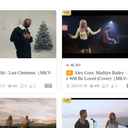
VIP
4K MV
lid - Last Christmas（MKV-
Alex Goot, Madilyn Bailey -
4K
）
e Will Be Loved (Cover)（MKV-
5M）
VIP
2-27
401
0
2
2025-07-28
499
0
3
VIP