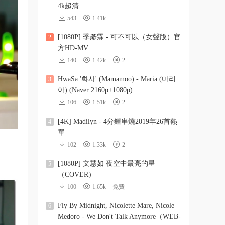
4k超清
543
1.41k
[1080P] 季彥霖 - 可不可以（女聲版）官
2
方HD-MV
140
1.42k
2
HwaSa '화사' (Mamamoo) - Maria (마리
3
아) (Naver 2160p+1080p)
106
1.51k
2
[4K] Madilyn - 4分鍾串燒2019年26首熱
4
單
102
1.33k
2
[1080P] 文慧如 夜空中最亮的星
5
（COVER）
100
1.65k
免費
Fly By Midnight, Nicolette Mare, Nicole
6
Medoro - We Don't Talk Anymore（WEB-