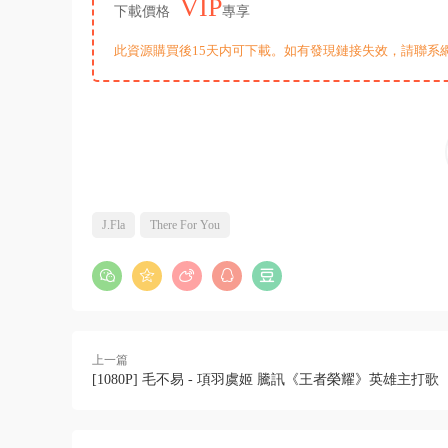
VIP
下載價格
專享
此資源購買後15天内可下載。如有發現鏈接失效，請聯系
J.Fla
There For You
上一篇
[1080P] 毛不易 - 項羽虞姬 騰訊《王者榮耀》英雄主打歌