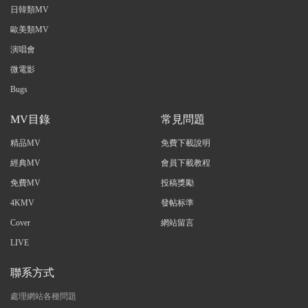
日韓類MV
歐美類MV
演唱會
微電影
Bugs
MV目錄
常見問題
精品MV
免費下載說明
經典MV
會員下載教程
免費MV
投稿獎勵
4KMV
發帖标準
Cover
網站留言
LIVE
聯系方式
處理網站各種問題