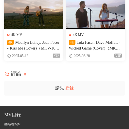
4K MV
4K MV
4K
Madilyn Bailey, Jada Facer
4K
Jada Facer, Dave Moffatt -
- Kiss Me (Cover)（MKV-164
Wicked Game (Cover)（MKV-1
M）
62M）
VIP
VIP
2025-05-12
2025-03-28
評論
0
請先
登錄
MV目錄
華語類MV