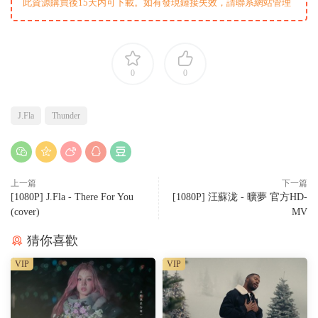
此資源購買後15天内可下載。如有發現鏈接失效，請聯系網站管理
0
0
J.Fla
Thunder
上一篇
下一篇
[1080P] J.Fla - There For You
[1080P] 汪蘇泷 - 曠夢 官方HD-
(cover)
MV
猜你喜歡
VIP
VIP