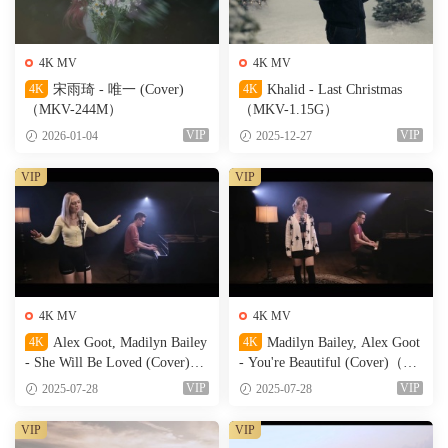
4K MV
4K MV
4K
宋雨琦 - 唯一 (Cover)
4K
Khalid - Last Christmas
（MKV-244M）
（MKV-1.15G）
VIP
VIP
2026-01-04
2025-12-27
VIP
VIP
4K MV
4K MV
4K
Alex Goot, Madilyn Bailey
4K
Madilyn Bailey, Alex Goot
- She Will Be Loved (Cover)
- You're Beautiful (Cover)（W
（MKV-155M）
EB-214M）
VIP
VIP
2025-07-28
2025-07-28
VIP
VIP